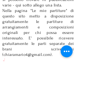
varie - qui sotto allego una lista.
Nella pagina "Le mie partiture" di
questo sito metto a disposizione
gratuitamente le partiture di
arrangiamenti e composizioni
originali per chi possa essere
interessato. E' possibile ricevere
gratuitamente le parti separate dei
brani scrivendomi
(
chiaramario4@gmail.com
).
Pubblicazioni: Edizioni Armelin -
Padova ha pubblicato 9 volumi
contenenti i miei arrangiamenti per
organico flessibile (La Moldava di
B.Smetana, Marcia dei Sacerdoti di
W.A.Mozart, Rondeau from Abdelazar
Suite di H.Purcell, Pavane op.50 di
G.Fauré, Duetto dei fiori di L.Delibes,