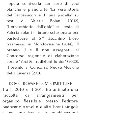
l'opera semi-seria per coro di voci
bianche e pianoforte "La vera storia
del Barbasucon...e di una padella" su
testi di Valeria Bolani (2012),
"L'orsacchiotto dall'oblò" su testo di
Valeria Bolani - brano selezionato per
partecipare al 57° Zecchino D'oro
trasmesso in Mondovisione (2014), III
premio (I e II non assegnati) al
Concorso regionale di elaborazione
corale "Voci & Tradizioni Junior" (2020),
II premio al Concorso Nuove Musiche
della Livenza (2020).
DOVE TROVARE LE MIE PARTITURE
Tra il 2010 e il 2015 ho animato una
raccolta di arrangiamenti per
organico flessibile presso l'editore
padovano Armelin e altri brani singoli
si possono trovare in pubblicazioni